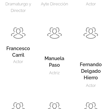
Dramaturgo y
Ayte Dirección
Actor
Director
Francesco
Carril
Manuela
Actor
Fernando
Paso
Delgado
Actriz
Hierro
Actor