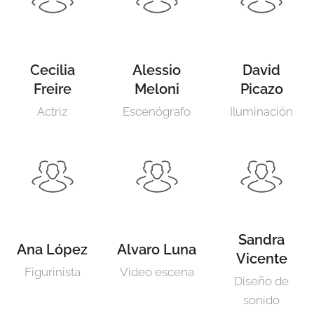
Cecilia
Alessio
David
Freire
Meloni
Picazo
Actriz
Escenógrafo
Iluminación
Sandra
Ana López
Alvaro Luna
Vicente
Figurinista
Video escena
Diseño de
sonido