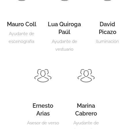
Mauro Coll
Lua Quiroga
David
Paúl
Picazo
Ayudante de
escenografía
Ayudante de
Iluminación
vestuario
Ernesto
Marina
Arias
Cabrero
Asesor de verso
Ayudante de