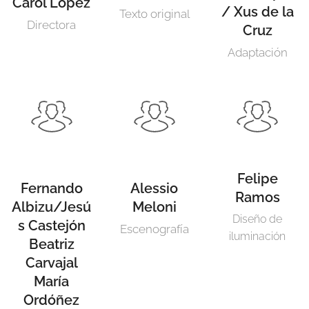
Carol López
/ Xus de la
Texto original
Directora
Cruz
Adaptación
Felipe
Fernando
Alessio
Ramos
Albizu/Jesú
Meloni
Diseño de
s Castejón
Escenografía
iluminación
Beatriz
Carvajal
María
Ordóñez