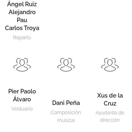
Ángel Ruiz
Alejandro
Pau
Carlos Troya
Reparto
Pier Paolo
Xus de la
Álvaro
Dani Peña
Cruz
Vestuario
Composición
Ayudantía de
musical
dirección