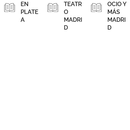
EN
TEATR
OCIO Y
PLATE
O
MÁS
A
MADRI
MADRI
D
D