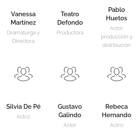
Pablo
Vanessa
Teatro
Huetos
Martínez
Defondo
Actor,
Dramaturga y
Productora
producción y
Directora
distribución
Silvia De Pé
Gustavo
Rebeca
Galindo
Hernando
Actriz
Actor
Actriz