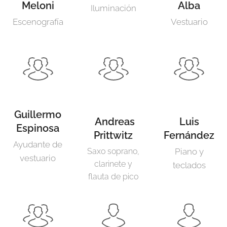
Meloni
Alba
Iluminación
Escenografía
Vestuario
Guillermo
Andreas
Luis
Espinosa
Prittwitz
Fernández
Ayudante de
Saxo soprano,
Piano y
vestuario
clarinete y
teclados
flauta de pico