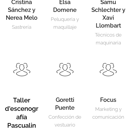
Cristina
Elsa
Samu
Sánchez y
Domene
Schlechter y
Nerea Melo
Xavi
Peluqueria y
Llombart
Sastrería
maquillaje
Técnicos de
maquinaria
Taller
Goretti
Focus
Puente
d'escenogr
Marketing y
afía
Confección de
comunicación
Pascualin
vestuario