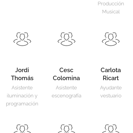
Producción
Musical
Jordi
Cesc
Carlota
Thomás
Colomina
Ricart
Asistente
Asistente
Ayudante
iluminación y
escenografía
vestuario
programación