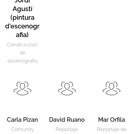
Jordi
Agustí
(pintura
d'escenogr
afia)
Construcción
de
escenografía
Carla Pizan
David Ruano
Mar Orfila
Comunity
Reportaje
Reportaje de