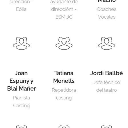
Macho
dirección -
ayudante de
Eòlia
direccióm -
Coaches
ESMUC
Vocales
Joan
Tatiana
Jordi Ballbé
Espuny y
Monells
Jefe técnico
Blai Mañer
Repetidora
del teatro
Pianista
casting
Casting