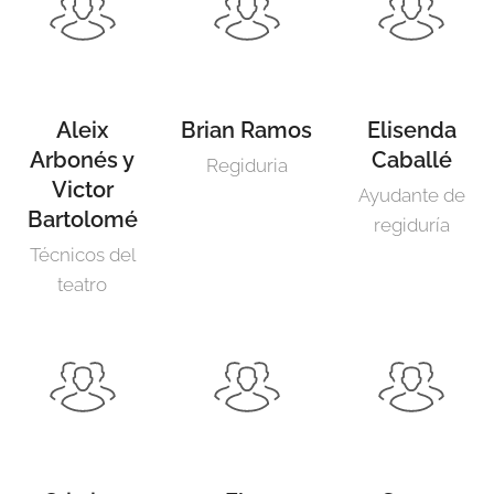
Aleix
Brian Ramos
Elisenda
Arbonés y
Caballé
Regiduria
Victor
Ayudante de
Bartolomé
regiduría
Técnicos del
teatro