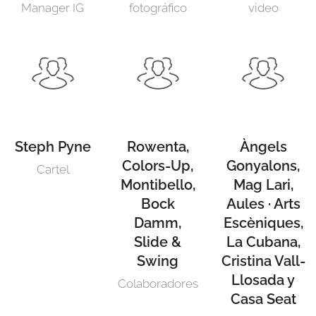
Manager IG
fotográfico
video
Steph Pyne
Rowenta,
Àngels
Colors-Up,
Gonyalons,
Cartel
Montibello,
Mag Lari,
Bock
Aules · Arts
Damm,
Escèniques,
Slide &
La Cubana,
Swing
Cristina Vall-
Llosada y
Colaboradores
Casa Seat