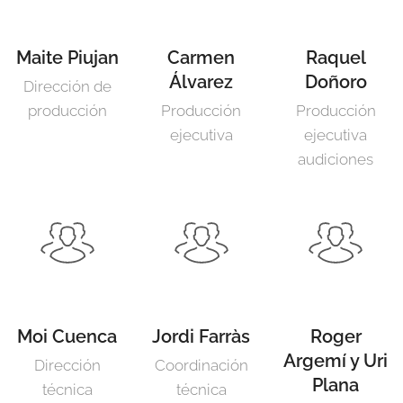
Maite Piujan
Carmen
Raquel
Álvarez
Doñoro
Dirección de
producción
Producción
Producción
ejecutiva
ejecutiva
audiciones
Moi Cuenca
Jordi Farràs
Roger
Argemí y Uri
Dirección
Coordinación
Plana
técnica
técnica