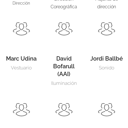
Dirección
Coreográfica
dirección
Marc Udina
David
Jordi Ballbé
Bofarull
Vestuario
Sonido
(AAI)
Iluminación