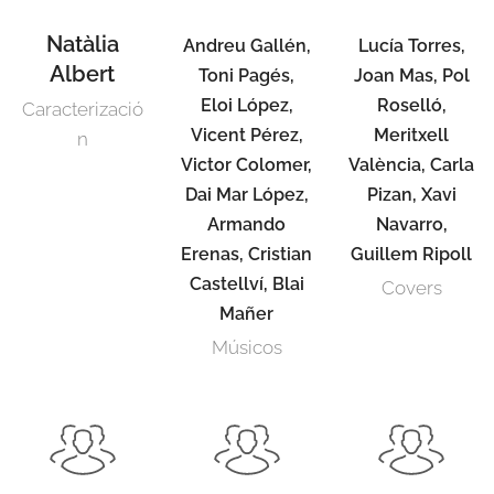
Natàlia
Andreu Gallén,
Lucía Torres,
Albert
Toni Pagés,
Joan Mas, Pol
Eloi López,
Roselló,
Caracterizació
Vicent Pérez,
Meritxell
n
Victor Colomer,
València, Carla
Dai Mar López,
Pizan, Xavi
Armando
Navarro,
Erenas, Cristian
Guillem Ripoll
Castellví, Blai
Covers
Mañer
Músicos