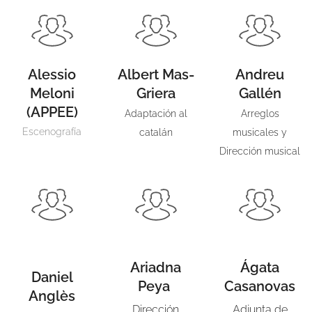
Alessio
Albert Mas-
Andreu
Meloni
Griera
Gallén
(APPEE)
Adaptación al
Arreglos
Escenografía
catalán
musicales y
Dirección musical
Ariadna
Ágata
Daniel
Peya
Casanovas
Anglès
Dirección
Adjunta de